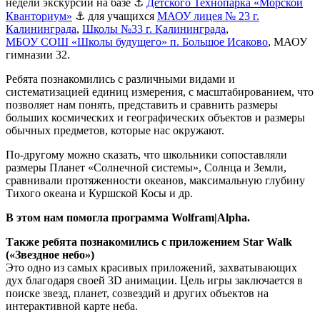
недели экскурсий на базе ⚓
Детского Технопарка «Морской
Кванториум»
⚓ для учащихся
МАОУ лицея № 23 г.
Калининграда
,
Школы №33 г. Калининграда
,
МБОУ СОШ «Школы будущего» п. Большое Исаково
, МАОУ
гимназии 32.
Ребята познакомились с различными видами и
систематизацией единиц измерения, с масштабированием, что
позволяет нам понять, представить и сравнить размеры
больших космических и географических объектов и размеры
обычных предметов, которые нас окружают.
По-другому можно сказать, что школьники сопоставляли
размеры Планет «Солнечной системы», Солнца и Земли,
сравнивали протяженности океанов, максимальную глубину
Тихого океана и Куршской Косы и др.
В этом нам помогла программа Wolfram|Alpha.
Также ребята познакомились с приложением Star Walk
(«Звездное небо»)
Это одно из самых красивых приложений, захватывающих
дух благодаря своей 3D анимации. Цель игры заключается в
поиске звезд, планет, созвездий и других объектов на
интерактивной карте неба.