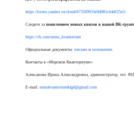
https://forms.yandex.ru/cloud/6735f0933e9d081cb4df25e5/
Следите за
появлением новых квизов в нашей ВК-групп
https://vk.com/mmo_kvantorium
Официальные документы:
письмо
и
положение
.
Контакты в «Морском Кванториуме»:
Алексанова Ирина Александровна, администратор, тел. 89
E-mail:
mmokvantoriumklgd@gmail.com