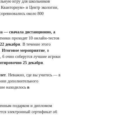
альную игру для школьников
 Кванториум» и Центр экологии,
соревновались около 800
па — сначала дистанционно, а
стники проходят 10 онлайн-тестов
 22 декабря
. В течение этого
.
Итоговое мероприятие
, в
 6 очно соберутся лучшие игроки
нтировочно 25 декабря
.
 лет
. Неважно, где вы учитесь — в
ении дополнительного
ние находилось
в
ценным подарком и дипломом
ется электронный сертификат об