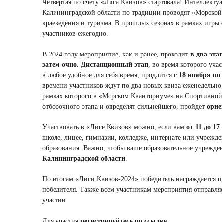
Четвертая по счёту «Лига Квизов» стартовала! Интеллекту
Калининградской области по традиции проводят «Морской
краеведения и туризма. В прошлых сезонах в рамках игры 
участников ежегодно.
В 2024 году мероприятие, как и ранее, проходит
в два эта
затем очно
.
Дистанционный этап
, во время которого уча
в любое удобное для себя время, продлится
с 18 ноября по
времени участников ждут по два новых квиза еженедельно
рамках которого в «Морском Кванториуме» на Спортивной,
отборочного этапа и определят сильнейшего, пройдет
орие
Участвовать в «Лиге Квизов» можно, если вам
от 11 до 17
школе, лицее, гимназии, колледже, интернате или учрежд
образования. Важно, чтобы ваше образовательное учрежде
Калининградской области
.
По итогам «Лиги Квизов-2024» победитель награждается 
победителя. Также всем участникам мероприятия отправля
участии.
Для участия
регистрируйтесь по ссылке
: