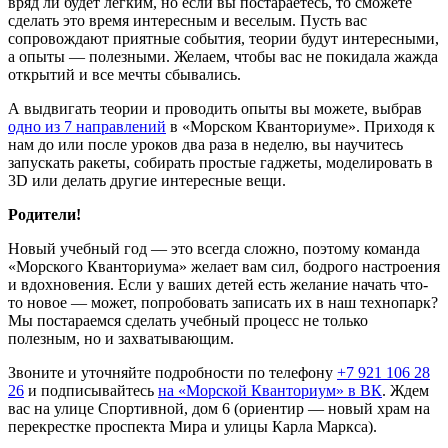
вряд ли будет легким, но если вы постараетесь, то сможете
сделать это время интересным и веселым. Пусть вас
сопровождают приятные события, теории будут интересными,
а опыты — полезными. Желаем, чтобы вас не покидала жажда
открытий и все мечты сбывались.
А выдвигать теории и проводить опыты вы можете, выбрав
одно из 7 направлений
в «Морском Кванториуме». Приходя к
нам до или после уроков два раза в неделю, вы научитесь
запускать ракеты, собирать простые гаджеты, моделировать в
3D или делать другие интересные вещи.
Родители!
Новый учебный год — это всегда сложно, поэтому команда
«Морского Кванториума» желает вам сил, бодрого настроения
и вдохновения. Если у ваших детей есть желание начать что-
то новое — может, попробовать записать их в наш технопарк?
Мы постараемся сделать учебный процесс не только
полезным, но и захватывающим.
Звоните и уточняйте подробности по телефону
+7 921 106 28
26
и подписывайтесь
на «Морской Кванториум» в ВК
. Ждем
вас на улице Спортивной, дом 6 (ориентир — новый храм на
перекрестке проспекта Мира и улицы Карла Маркса).