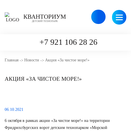
Версия
КВАНТОРИУМ
для
ДЕТСКИЙ ТЕХНОПАРК
слабовидящ
+7 921 106 28 26
Главная
Новости
Акция «За чистое море!»
КВАНТОРИУМ
АКЦИЯ «ЗА ЧИСТОЕ МОРЕ!»
НАПРАВЛЕНИЯ
РАСПИСАНИЕ
НОВОСТИ
06.10.2021
ПЛАТНЫЕ УСЛУГИ
6 октября в рамках акции «За чистое море!» на территории
КОМАНДА ТЕХНОПАРКА
Фридрихсбургских ворот детским технопарком «Морской