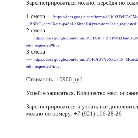
Зарегистрироваться можно, перейдя по ссыл
1 смена —
https://docs.google.com/forms/d/1kJsZEcHCaEM
_jBNPtG_oem0Xaizwp46bUaXhpoHsQ/viewform?edit_requested=
2 смена
—
https://docs.google.com/forms/d/1JD9Knl_Zj1PyKkDms0F
edit_requested=true
3 смена
—
https://docs.google.com/forms/d/146AUVYSXkGFhN_MCu
edit_requested=true
Стоимость: 10900 руб.
Успейте записаться. Количество мест ограни
Зарегистрироваться и узнать все дополните
можно по номеру: +7 (921) 106-28-26