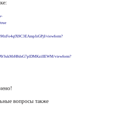
ке:
w-
true
QN90zFo4qfX9C3EAmpJzGPjI/viewform?
GAVJukMrH8dsG7plDMKzilIEWM/viewform?
чено!
льные вопросы также